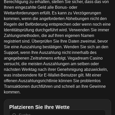
Berechtigung zu erhalten, stellen Sie sicher, dass das von
Ihnen eingezahlte Geld alle Bonus- oder
Wettanforderungen erfüllt. Es kann zu Verzögerungen
kommen, wenn die angeforderten Abhebungen nicht den
Regeln der Beförderung entsprechen oder wenn noch eine
Identitätsprüfung durchgeführt wird. Verwenden Sie immer
Zahlungsmethoden, die auf Ihren eigenen Namen
registriert sind. Überprüfen Sie Ihre Daten zweimal, bevor
Sie eine Auszahlung bestätigen. Wenden Sie sich an den
Support, wenn Ihre Auszahlung nicht innerhalb des
angegebenen Zeitrahmens erfolgt. Vegadream Casino
versucht, die meisten Auszahlungen am selben oder
nächsten Werktag nach ihrer Genehmigung abzuwickeln,
was insbesondere für E-Wallet-Benutzer gilt. Mit einer
offenen Auszahlungsrichtlinie können Sie problemlos
Transaktionen durchführen und schnell an Ihre Gewinne
kommen.
Platzieren Sie Ihre Wette