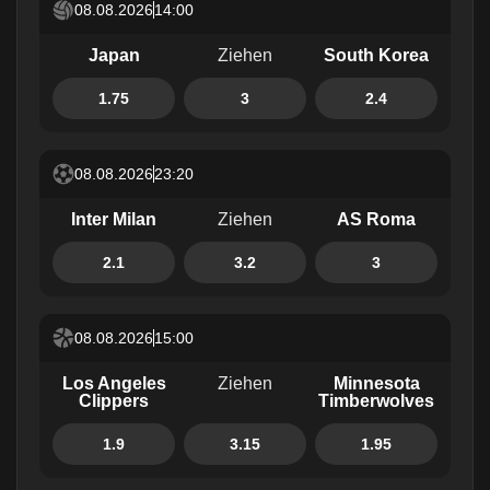
08.08.2026
14:00
Japan
Ziehen
South Korea
1.75
3
2.4
08.08.2026
23:20
Inter Milan
Ziehen
AS Roma
2.1
3.2
3
08.08.2026
15:00
Los Angeles
Ziehen
Minnesota
Clippers
Timberwolves
1.9
3.15
1.95