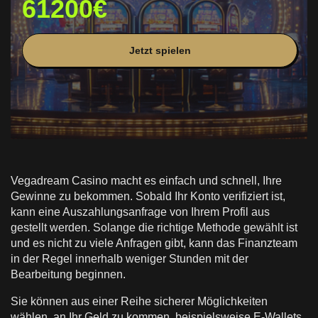
61200€
Jetzt spielen
Vegadream Casino macht es einfach und schnell, Ihre
Gewinne zu bekommen. Sobald Ihr Konto verifiziert ist,
kann eine Auszahlungsanfrage von Ihrem Profil aus
gestellt werden. Solange die richtige Methode gewählt ist
und es nicht zu viele Anfragen gibt, kann das Finanzteam
in der Regel innerhalb weniger Stunden mit der
Bearbeitung beginnen.
Sie können aus einer Reihe sicherer Möglichkeiten
wählen, an Ihr Geld zu kommen, beispielsweise E-Wallets,