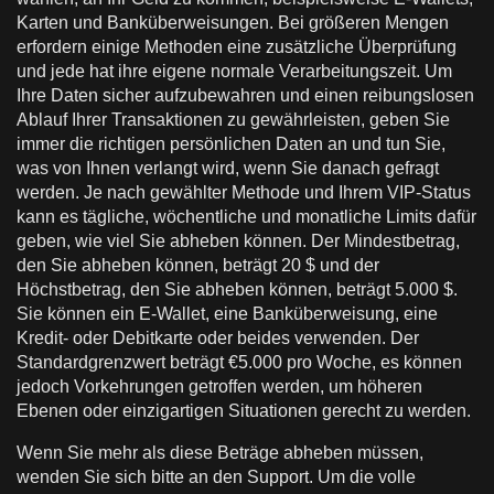
Karten und Banküberweisungen. Bei größeren Mengen
erfordern einige Methoden eine zusätzliche Überprüfung
und jede hat ihre eigene normale Verarbeitungszeit. Um
Ihre Daten sicher aufzubewahren und einen reibungslosen
Ablauf Ihrer Transaktionen zu gewährleisten, geben Sie
immer die richtigen persönlichen Daten an und tun Sie,
was von Ihnen verlangt wird, wenn Sie danach gefragt
werden. Je nach gewählter Methode und Ihrem VIP-Status
kann es tägliche, wöchentliche und monatliche Limits dafür
geben, wie viel Sie abheben können. Der Mindestbetrag,
den Sie abheben können, beträgt 20 $ und der
Höchstbetrag, den Sie abheben können, beträgt 5.000 $.
Sie können ein E-Wallet, eine Banküberweisung, eine
Kredit- oder Debitkarte oder beides verwenden. Der
Standardgrenzwert beträgt €5.000 pro Woche, es können
jedoch Vorkehrungen getroffen werden, um höheren
Ebenen oder einzigartigen Situationen gerecht zu werden.
Wenn Sie mehr als diese Beträge abheben müssen,
wenden Sie sich bitte an den Support. Um die volle