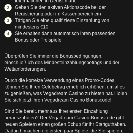
Informationen in Deutschland
Geben Sie den aktiven Aktionscode bei der
Registrierung oder im Kassenbereich ein
Tätigen Sie eine qualifizierte Einzahlung von
mindestens €10
Sie erhalten dann automatisch Ihren passenden
Bonus oder Freispiele
Überprüfen Sie immer die Bonusbedingungen,
einschließlich des Mindesteinzahlungsbetrags und der
Wettanforderungen.
Durch die korrekte Verwendung eines Promo-Codes
können Sie Ihren Geldbetrag erheblich erhöhen, um alles
zu genießen, was Vegadream Casino zu bieten hat. Holen
Sie sich jetzt Ihren Vegadream Casino Bonuscode!
Sind Sie bereit, mehr aus Ihrer ersten Einzahlung
herauszuholen? Der Vegadream Casino-Bonuscode gibt
neuen Spielern einen großen Schub für ihr Startguthaben.
Dadurch machen die ersten paar Spiele, die Sie spielen,