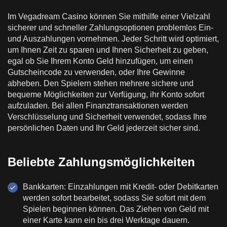
Im Vegadream Casino können Sie mithilfe einer Vielzahl
sicherer und schneller Zahlungsoptionen problemlos Ein-
und Auszahlungen vornehmen. Jeder Schritt wird optimiert,
um Ihnen Zeit zu sparen und Ihnen Sicherheit zu geben,
egal ob Sie Ihrem Konto Geld hinzufügen, um einen
Gutscheincode zu verwenden, oder Ihre Gewinne
abheben. Den Spielern stehen mehrere sichere und
bequeme Möglichkeiten zur Verfügung, ihr Konto sofort
aufzuladen. Bei allen Finanztransaktionen werden
Verschlüsselung und Sicherheit verwendet, sodass Ihre
persönlichen Daten und Ihr Geld jederzeit sicher sind.
Beliebte Zahlungsmöglichkeiten
Bankkarten: Einzahlungen mit Kredit- oder Debitkarten
werden sofort bearbeitet, sodass Sie sofort mit dem
Spielen beginnen können. Das Ziehen von Geld mit
einer Karte kann ein bis drei Werktage dauern.