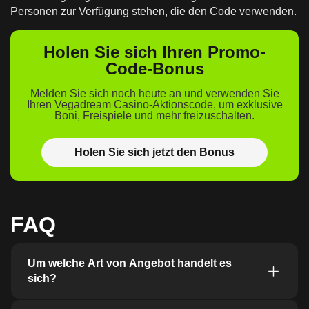
Personen zur Verfügung stehen, die den Code verwenden.
Holen Sie sich Ihren Promo-
Code-Bonus
Melden Sie sich noch heute an und verwenden Sie
Ihren Vegadream Casino-Aktionscode, um exklusive
Boni, Freispiele und mehr freizuschalten.
Holen Sie sich jetzt den Bonus
FAQ
Um welche Art von Angebot handelt es
sich?