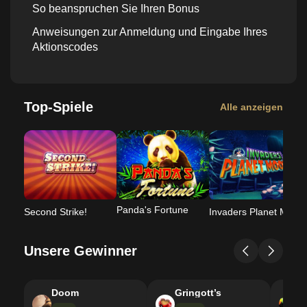
So beanspruchen Sie Ihren Bonus
Anweisungen zur Anmeldung und Eingabe Ihres
Aktionscodes
Details zum exklusiven Willkommenspaket des
Vegadream Casinos
Top-Spiele
Alle anzeigen
Reload-Boni und saisonale Aktionen
Saisonale und thematische Aktionen
Schnelle und sichere Zahlungsoptionen
Beliebte Zahlungsmöglichkeiten
Aktionscodes für mobile Casinos
Panda's Fortune
Second Strike!
Invaders Planet Moolah
H
Vegadream Casino Aktionscode
Unsere Gewinner
Doom
Gringott’s
F