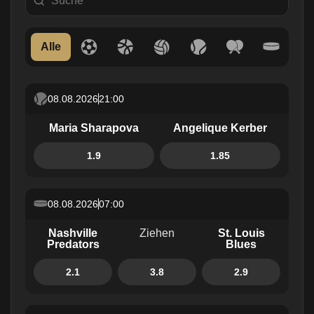
Alle
08.08.2026
21:00
Maria Sharapova
Angelique Kerber
1.9
1.85
08.08.2026
07:00
Nashville
Ziehen
St. Louis
Predators
Blues
2.1
3.8
2.9