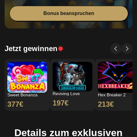
Bonus beanspruchen
Jetzt gewinnen
Reviving Love
Sweet Bonanza
Hex Breaker 2
197€
377€
213€
Details zum exklusiven