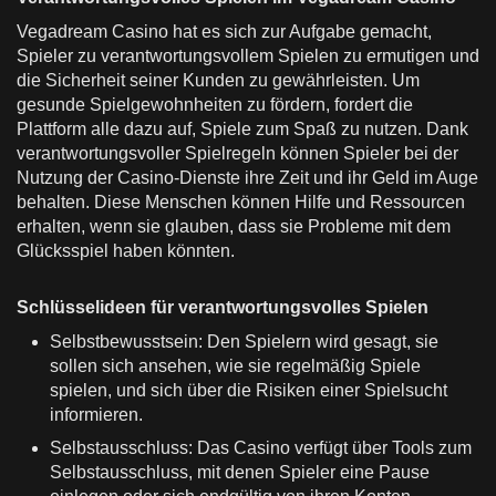
Vegadream Casino hat es sich zur Aufgabe gemacht,
Spieler zu verantwortungsvollem Spielen zu ermutigen und
die Sicherheit seiner Kunden zu gewährleisten. Um
gesunde Spielgewohnheiten zu fördern, fordert die
Plattform alle dazu auf, Spiele zum Spaß zu nutzen. Dank
verantwortungsvoller Spielregeln können Spieler bei der
Nutzung der Casino-Dienste ihre Zeit und ihr Geld im Auge
behalten. Diese Menschen können Hilfe und Ressourcen
erhalten, wenn sie glauben, dass sie Probleme mit dem
Glücksspiel haben könnten.
Schlüsselideen für verantwortungsvolles Spielen
Selbstbewusstsein: Den Spielern wird gesagt, sie
sollen sich ansehen, wie sie regelmäßig Spiele
spielen, und sich über die Risiken einer Spielsucht
informieren.
Selbstausschluss: Das Casino verfügt über Tools zum
Selbstausschluss, mit denen Spieler eine Pause