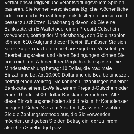
Vertrauenswürdigkeit und verantwortungsvollem Spielen
basieren. Sie können verschiedene tägliche, wöchentliche
oder monatliche Einzahlungslimits festlegen, um sich noch
besser zu schützen. Unabhängig davon, ob Sie eine
Bankkarte, ein E-Wallet oder einen Prepaid-Gutschein
verwenden, beträgt der Mindestbetrag, den Sie einzahlen
können, €10. Aufgrund dieser Flexibilität müssen Sie sich
keine Sorgen machen, zu viel auszugeben. Mit sofortigen
Bearbeitungszeiten und klaren Bedingungen können Sie
noch mehr im Rahmen Ihrer Möglichkeiten spielen. Die
Mindesteinzahlung beträgt 10 Dollar, die maximale
Einzahlung beträgt 10.000 Dollar und die Bearbeitungszeit
beträgt einen Werktag. Sie können Einzahlungen mit einer
Bankkarte, einem E-Wallet, einem Prepaid-Gutschein oder
einer 10- oder 5000-Dollar-Bankkarte vornehmen. Alle
diese Einzahlungsmethoden sind direkt in Ihr Kontofenster
integriert. Gehen Sie zum Abschnitt „Kassierer“, wählen
Sie die Zahlungsmethode aus, die Sie verwenden
möchten, und geben Sie den Betrag ein, der zu Ihrem
aktuellen Spielbudget passt.