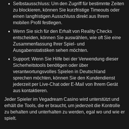
Selbstausschluss: Um den Zugriff für bestimmte Zeiten
zu blockieren, können Sie kurzfristige Timeouts oder
einen langfristigen Ausschluss direkt aus Ihrem
mobilen Profil festlegen.
Wenn Sie sich für den Erhalt von Reality Checks
entscheiden, können Sie auswählen, wie oft Sie eine
Zusammenfassung Ihrer Spiel- und
Ausgabenstatistiken sehen möchten.
Support: Wenn Sie Hilfe bei der Verwendung dieser
Sicherheitstools benötigen oder über
verantwortungsvolles Spielen in Deutschland
sprechen möchten, können Sie den Kundendienst
jederzeit per Live-Chat oder E-Mail von Ihrem Gerät
aus kontaktieren.
Jeder Spieler im Vegadream Casino wird unterstützt und
erhält die Tools, die er braucht, um jederzeit die Kontrolle
zu behalten und unterhalten zu werden, egal wo und wie er
spielt.