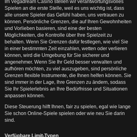
Im Vegadream Casino stellen wir verantwortungsvolles
Spielen an die erste Stelle, weil es uns wichtig ist, dass
alle unsere Spieler das Gefühl haben, uns vertrauen zu
können. Persönliche Grenzen, die auf Ihren Gewohnheiten
und Vorlieben basieren, sind eine der besten
Möglichkeiten, die Kontrolle über Ihre Spielzeit zu
behalten. Wenn Sie Grenzen dafür festlegen, wie viel Sie
in einer bestimmten Zeit einzahlen, wetten oder verlieren
können, wird die Umgebung für Sie sicherer und
angenehmer. Wenn Sie Ihr Geld besser verwalten und
aufhören möchten, zu viel auszugeben, sind persönliche
Grenzen flexible Instrumente, die Ihnen helfen können. Sie
sind immer in der Lage, Ihre Grenzen zu ändern, sodass
Sie Ihr Spielerlebnis an Ihre Bedürfnisse und Situationen
anpassen können.
Diese Steuerung hilft Ihnen, fair zu spielen, egal wie lange
Sie schon Online-Spiele spielen oder wie neu Sie darin
sind.
Verfügbare Limit-Typen