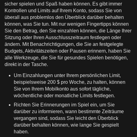
sicher spielen und Spaß haben können. Es gibt immer
Kontrollen und Limits auf Ihrem Konto, sodass Sie von
überall aus problemlos den Überblick darüber behalten
können, was Sie tun. Mit nur wenigen Fingertipps können
Sie den Betrag, den Sie einzahlen können, die Länge Ihrer
Sitzung oder Ihren Ausschlusszeitraum festlegen oder
ändern. Mit Benachrichtigungen, die Sie an festgelegte
Budgets, Aktivitätszeiten oder Pausen erinnern, haben Sie
alle Werkzeuge, die Sie für gesundes Spielen benötigen,
direkt in der Tasche.
Um Einzahlungen unter Ihrem persönlichen Limit,
beispielsweise 200 $ pro Woche, zu halten, können
Sie von Ihrem Mobilkonto aus sofort tägliche,
wöchentliche oder monatliche Limits festlegen.
Richten Sie Erinnerungen im Spiel ein, um Sie
darüber zu informieren, wann bestimmte Zeiträume
vergangen sind, sodass Sie leicht den Überblick
darüber behalten können, wie lange Sie gespielt
haben.