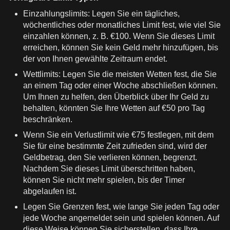
Einzahlungslimits: Legen Sie ein tägliches,
wöchentliches oder monatliches Limit fest, wie viel Sie
einzahlen können, z. B. €100. Wenn Sie dieses Limit
erreichen, können Sie kein Geld mehr hinzufügen, bis
der von Ihnen gewählte Zeitraum endet.
Wettlimits: Legen Sie die meisten Wetten fest, die Sie
an einem Tag oder einer Woche abschließen können.
Um Ihnen zu helfen, den Überblick über Ihr Geld zu
behalten, könnten Sie Ihre Wetten auf €50 pro Tag
beschränken.
Wenn Sie ein Verlustlimit wie €75 festlegen, mit dem
Sie für eine bestimmte Zeit zufrieden sind, wird der
Geldbetrag, den Sie verlieren können, begrenzt.
Nachdem Sie dieses Limit überschritten haben,
können Sie nicht mehr spielen, bis der Timer
abgelaufen ist.
Legen Sie Grenzen fest, wie lange Sie jeden Tag oder
jede Woche angemeldet sein und spielen können. Auf
diese Weise können Sie sicherstellen, dass Ihre